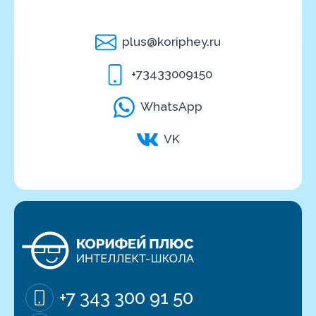
plus@koriphey.ru
+73433009150
WhatsApp
VK
+7 343 300 91 50