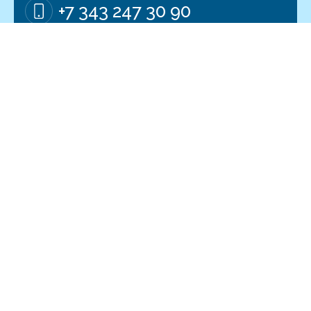
+7 343 247 30 90
plus@koriphey.ru
Адрес
620100, Россия, Свердловская обл.
Екатеринбург, Библиотечная, ул. 50а
Показать на карте
О Корифее
Экосистема
Команда
Гимназия №210
Что такое Корифей +
Онлайн школа
Контакты
Клевер парк
Новости
Бизнес лига
Оплата
Филипок